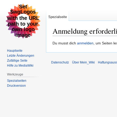
Spezialseite
Anmeldung erforderl
Zur
Zur
Du musst dich
anmelden
, um Seiten l
Navigation
Suche
Hauptseite
springen
springen
Letzte Änderungen
Zufällige Seite
Datenschutz
Über Mein_Wiki
Haftungsaus
Hilfe zu MediaWiki
Werkzeuge
Spezialseiten
Druckversion